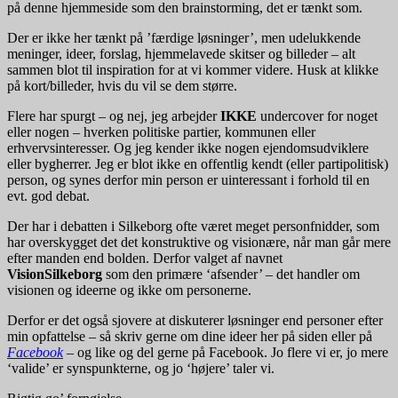
på denne hjemmeside som den brainstorming, det er tænkt som.
Der er ikke her tænkt på ’færdige løsninger’, men udelukkende
meninger, ideer, forslag, hjemmelavede skitser og billeder – alt
sammen blot til inspiration for at vi kommer videre. Husk at klikke
på kort/billeder, hvis du vil se dem større.
Flere har spurgt – og nej, jeg arbejder
IKKE
undercover for noget
eller nogen – hverken politiske partier, kommunen eller
erhvervsinteresser. Og jeg kender ikke nogen ejendomsudviklere
eller bygherrer. Jeg er blot ikke en offentlig kendt (eller partipolitisk)
person, og synes derfor min person er uinteressant i forhold til en
evt. god debat.
Der har i debatten i Silkeborg ofte været meget personfnidder, som
har overskygget det det konstruktive og visionære, når man går mere
efter manden end bolden. Derfor valget af navnet
VisionSilkeborg
som den primære ‘afsender’ – det handler om
visionen og ideerne og ikke om personerne.
Derfor er det også sjovere at diskuterer løsninger end personer efter
min opfattelse – så skriv gerne om dine ideer her på siden eller på
Facebook
– og like og del gerne på Facebook. Jo flere vi er, jo mere
‘valide’ er synspunkterne, og jo ‘højere’ taler vi.