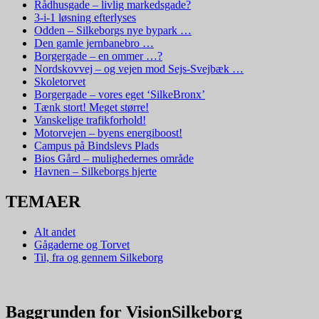
Rådhusgade – livlig markedsgade?
3-i-1 løsning efterlyses
Odden – Silkeborgs nye bypark …
Den gamle jernbanebro …
Borgergade – en ommer …?
Nordskovvej – og vejen mod Sejs-Svejbæk …
Skoletorvet
Borgergade – vores eget ‘SilkeBronx’
Tænk stort! Meget større!
Vanskelige trafikforhold!
Motorvejen – byens energiboost!
Campus på Bindslevs Plads
Bios Gård – mulighedernes område
Havnen – Silkeborgs hjerte
TEMAER
Alt andet
Gågaderne og Torvet
Til, fra og gennem Silkeborg
Baggrunden for VisionSilkeborg