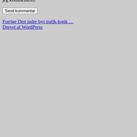
Indlægsnavigation
Forrige
Forrige
Den indre bys trafik-logik …
indlæg:
Drevet af WordPress