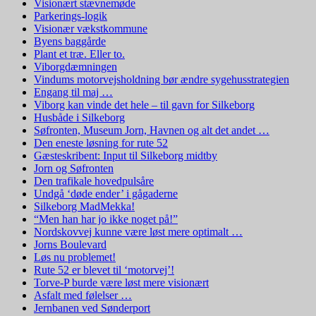
Visionært stævnemøde
Parkerings-logik
Visionær vækstkommune
Byens baggårde
Plant et træ. Eller to.
Viborgdæmningen
Vindums motorvejsholdning bør ændre sygehusstrategien
Engang til maj …
Viborg kan vinde det hele – til gavn for Silkeborg
Husbåde i Silkeborg
Søfronten, Museum Jorn, Havnen og alt det andet …
Den eneste løsning for rute 52
Gæsteskribent: Input til Silkeborg midtby
Jorn og Søfronten
Den trafikale hovedpulsåre
Undgå ‘døde ender’ i gågaderne
Silkeborg MadMekka!
“Men han har jo ikke noget på!”
Nordskovvej kunne være løst mere optimalt …
Jorns Boulevard
Løs nu problemet!
Rute 52 er blevet til ‘motorvej’!
Torve-P burde være løst mere visionært
Asfalt med følelser …
Jernbanen ved Sønderport