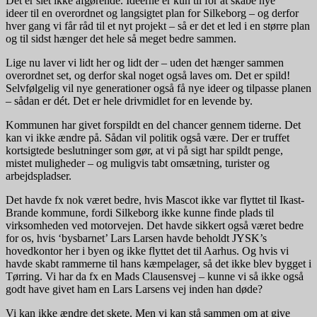
Det er slet ikke afgørende. Ideerne er kun til for at skabe nye
ideer til en overordnet og langsigtet plan for Silkeborg – og derfor
hver gang vi får råd til et nyt projekt – så er det et led i en større plan
og til sidst hænger det hele så meget bedre sammen.
Lige nu laver vi lidt her og lidt der – uden det hænger sammen
overordnet set, og derfor skal noget også laves om. Det er spild!
Selvfølgelig vil nye generationer også få nye ideer og tilpasse planen
– sådan er dét. Det er hele drivmidlet for en levende by.
Kommunen har givet forspildt en del chancer gennem tiderne. Det
kan vi ikke ændre på. Sådan vil politik også være. Der er truffet
kortsigtede beslutninger som gør, at vi på sigt har spildt penge,
mistet muligheder – og muligvis tabt omsætning, turister og
arbejdspladser.
Det havde fx nok været bedre, hvis Mascot ikke var flyttet til Ikast-
Brande kommune, fordi Silkeborg ikke kunne finde plads til
virksomheden ved motorvejen. Det havde sikkert også været bedre
for os, hvis ‘bysbarnet’ Lars Larsen havde beholdt JYSK’s
hovedkontor her i byen og ikke flyttet det til Aarhus. Og hvis vi
havde skabt rammerne til hans kæmpelager, så det ikke blev bygget i
Tørring. Vi har da fx en Mads Clausensvej – kunne vi så ikke også
godt have givet ham en Lars Larsens vej inden han døde?
Vi kan ikke ændre det skete. Men vi kan stå sammen om at give