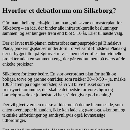
Hvorfor et debatforum om Silkeborg?
Går man i helikopterhøjde, kan man godt savne en masterplan for
Silkeborg – en idé, der binder alle infrastrukturelle beslutninger
sammen, og ser længere frem end blot 5-10 år. Eller til næste valg.
Der er lavet trafikplaner, zebrastribet campusprojekt på Bindslevs
Plads, parkeringspladser under Jorn Torvet samt Bindslevs Plads og
der er bygget flot på Søtorvet m.v. – men det er oftest individuelle
projekter uden en sammenhæng, der går endnu mere på tværs af de
enkelte projekter.
Silkeborg fortjener bedre. En stor overordnet plan for trafik og
boliger, torve og grønne områder, som rækker 30-40-50 – ja, måske
100 år frem på nogle områder, så vi vil blive husket som en
fremsynet kommune, der skabte det bedste for vores børn og
børnebørn – de er jo bedste vi har, så det giver god mening!
Der vil givet være en masse af ideerne på denne hjemmeside, som
enten overlapper hinanden, ikke kan lade sig gøre pga. økonomi og
tekniske udfordringer og sandsynligvis også lovmæssige
udfordringer.