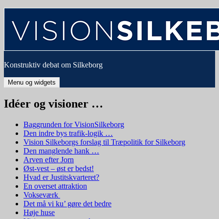
Hop
til
indhold
Konstruktiv debat om Silkeborg
Menu og widgets
Idéer og visioner …
Baggrunden for VisionSilkeborg
Den indre bys trafik-logik …
Vision Silkeborgs forslag til Træpolitik for Silkeborg
Den manglende hank …
Arven efter Jorn
Øst-vest – øst er bedst!
Hvad er Justitskvarteret?
En overset attraktion
Vokseværk
Det må vi ku’ gøre det bedre
Høje huse