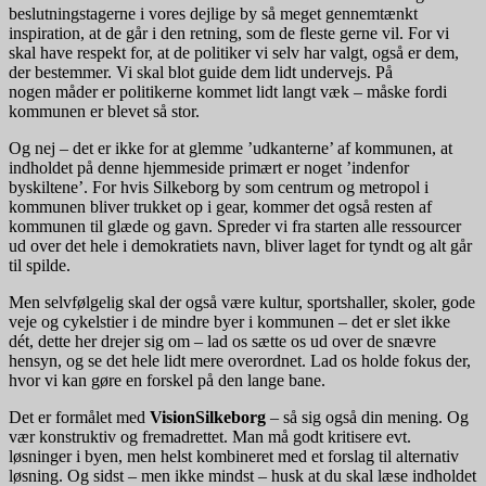
beslutningstagerne i vores dejlige by så meget gennemtænkt
inspiration, at de går i den retning, som de fleste gerne vil. For vi
skal have respekt for, at de politiker vi selv har valgt, også er dem,
der bestemmer. Vi skal blot guide dem lidt undervejs. På
nogen måder er politikerne kommet lidt langt væk – måske fordi
kommunen er blevet så stor.
Og nej – det er ikke for at glemme ’udkanterne’ af kommunen, at
indholdet på denne hjemmeside primært er noget ’indenfor
byskiltene’. For hvis Silkeborg by som centrum og metropol i
kommunen bliver trukket op i gear, kommer det også resten af
kommunen til glæde og gavn. Spreder vi fra starten alle ressourcer
ud over det hele i demokratiets navn, bliver laget for tyndt og alt går
til spilde.
Men selvfølgelig skal der også være kultur, sportshaller, skoler, gode
veje og cykelstier i de mindre byer i kommunen – det er slet ikke
dét, dette her drejer sig om – lad os sætte os ud over de snævre
hensyn, og se det hele lidt mere overordnet. Lad os holde fokus der,
hvor vi kan gøre en forskel på den lange bane.
Det er formålet med
VisionSilkeborg
– så sig også din mening. Og
vær konstruktiv og fremadrettet. Man må godt kritisere evt.
løsninger i byen, men helst kombineret med et forslag til alternativ
løsning. Og sidst – men ikke mindst – husk at du skal læse indholdet