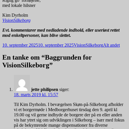
Rigtig go’ fornøjelse,
med lokale hilsner
Kim Dyrholm
VisionSilkeborg
Evt. kommentarer med nedladende indhold, eller useriøst rettet
mod enkeltpersoner, kan blive slettet
.
Udgivet
Forfatter
Kategorier
10. september 2025
10. september 2025
VisionSilkeborg
Alt andet
i
En tanke om “Baggrunden for
VisionSilkeborg”
jette philipsen
siger:
18. marts 2019 kl. 15:57
Til Kim Dyrholm. I bevægelsen Skøn-på-Silkeborg afholder
vi et borgermøde i Medborgerhuset tirsdag den 9. april kl
19.00 og vil gerne indbyde de borgere der på en eller anden
vis har ytret sig om udviklingen i Silkeborg – især med fokus
på de bekymrende mange dispensationer fra diverse