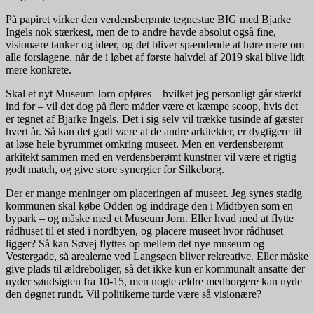
På papiret virker den verdensberømte tegnestue BIG med Bjarke
Ingels nok stærkest, men de to andre havde absolut også fine,
visionære tanker og ideer, og det bliver spændende at høre mere om
alle forslagene, når de i løbet af første halvdel af 2019 skal blive lidt
mere konkrete.
Skal et nyt Museum Jorn opføres – hvilket jeg personligt går stærkt
ind for – vil det dog på flere måder være et kæmpe scoop, hvis det
er tegnet af Bjarke Ingels. Det i sig selv vil trække tusinde af gæster
hvert år. Så kan det godt være at de andre arkitekter, er dygtigere til
at løse hele byrummet omkring museet. Men en verdensberømt
arkitekt sammen med en verdensberømt kunstner vil være et rigtig
godt match, og give store synergier for Silkeborg.
Der er mange meninger om placeringen af museet. Jeg synes stadig
kommunen skal købe Odden og inddrage den i Midtbyen som en
bypark – og måske med et Museum Jorn. Eller hvad med at flytte
rådhuset til et sted i nordbyen, og placere museet hvor rådhuset
ligger? Så kan Søvej flyttes op mellem det nye museum og
Vestergade, så arealerne ved Langsøen bliver rekreative. Eller måske
give plads til ældreboliger, så det ikke kun er kommunalt ansatte der
nyder søudsigten fra 10-15, men nogle ældre medborgere kan nyde
den døgnet rundt. Vil politikerne turde være så visionære?