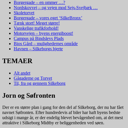
Borgergade – en ommer …?
Nordskovvej – og vejen mod Sejs-Svejbæk …
Skoletorvet
Borgergade – vores eget ‘SilkeBronx’
Tænk stort! Meget større!
Vanskelige trafikforhold!
Motorvejen – byens energiboost!
Campus på Bindslevs Plads
Bios Gård – mulighedernes område
Havnen – Silkeborgs hjerte
TEMAER
Alt andet
Gågaderne og Torvet
Til, fra og gennem Silkeborg
Jorn og Søfronten
Der er en større plan i gang for den del af Silkeborg, der nu har fået
navnet Søfronten. Efter hundredevis af biler har haft byens bedste
udsigt i mange år, er der endelig blevet bevågenhed om, at det mest
attraktive i Silkeborg Midtby er beliggenheden ved søen.