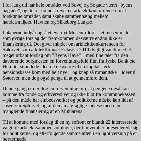
I for lang tid har hele området ved Søvej og Søgade været ”byens
bagside”, og der er nu udskrevet en arkitektkonkurrence om at
forskønne området, samt skabe sammenhæng mellem
handelsmiljøet, Havnen og Silkeborg Langsø.
I planerne indgår også et evt. nyt Museum Jorn – et museum, der
som øvrige forslag der fremkommer, desværre endnu ikke er
finansiering til. Det giver minder om arkitektkonkurrencen for
Søtorvet, som arkitektfirmaet Entasis i 2010 dygtigt vandt med et
meget urbant forslag om ”Byens Have” – med fine taler fra den
daværende borgmester, en forventningsfuld film fra Jyske Bank etc.
Herefter strandede ideerne desværre til en kapitalstærk
pensionskasse kom med helt nye – og knap så romantiske – ideer til
Søtorvet, men dog også penge til at gennemføre dem.
Denne gang er der dog en forventning om, at pengene også kan
komme fra fonde og erhvervslivet og ikke blot fra kommunekassen
– på den måde har embedsværket og politikerne måske lært lidt af
casen om Søtorvet, og af den amatøragtige fadæse med den
manglende finansiering af en Multiarena.
Til at komme med forslag til en ny søfront er blandt 22 interesserede
valgt tre arkitekt-sammenslutninger, der i november præsenterede sig
for politikerne, og efterfølgende samme aften i en light version på et
borgermøde.