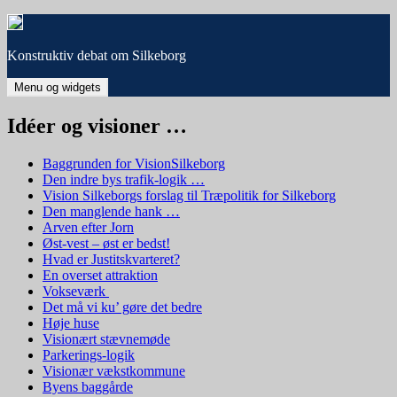
Hop
til
indhold
Konstruktiv debat om Silkeborg
Menu og widgets
Idéer og visioner …
Baggrunden for VisionSilkeborg
Den indre bys trafik-logik …
Vision Silkeborgs forslag til Træpolitik for Silkeborg
Den manglende hank …
Arven efter Jorn
Øst-vest – øst er bedst!
Hvad er Justitskvarteret?
En overset attraktion
Vokseværk
Det må vi ku’ gøre det bedre
Høje huse
Visionært stævnemøde
Parkerings-logik
Visionær vækstkommune
Byens baggårde