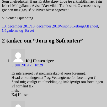
Som chefredaktør Hans Krabbe skrev til de tre arkitektfirmaer i sin
leder i Midtjyllands Avis: ”Vær vilde! Tænk stort. Overrask os og
giv den max gas, så vi bliver blæst bagover.”
Vi venter i spænding!
Udgivet
Forfatter
Kategorier
13. december 2017
13. december 2018
VisionSilkeborg
Alt andet
,
i
Gågaderne og Torvet
2 tanker om “Jorn og Søfronten”
Kaj Hansen
siger:
5. juli 2019 kl. 18:29
Er interesseret i et medlemsskab af jeres forening.
Hvad er kontingentet ? og Vedtægterne for foreningen ?
Send mig venligt en tilmelding og info iøvrigt om foreningen.
På forhånd tak.
mvh.
Kaj Hansen