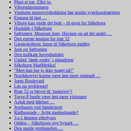
Plant et træ. Eller to.
Viborgdæmningen
Vindums motorvejsholdning bør ændre sygehusstrategien
Engang til maj …
Viborg kan vinde det hele – til gavn for Silkeborg
Husbåde i Silkeborg
Søfronten, Museum Jorn, Havnen og alt det andet …
Den eneste løsning for rute 52
Gæsteskribent: Input til Silkeborg midtby
Jorn og Søfronten
Den trafikale hovedpulsåre
Undgå ‘døde ender’ i gågaderne
Silkeborg MadMekka!
“Men han har jo ikke noget på!”
Nordskovvej kunne være løst mere optimalt …
Jorns Boulevard
Løs nu problemet!
Rute 52 er blevet til ‘motorvej’!
Torve-P burde være løst mere visionært
Asfalt med følelser …
Jernbanen ved Sønderport
Rådhusgade – livlig markedsgade?
3-i-1 løsning efterlyses
Odden – Silkeborgs nye bypark …
Den gamle jernbanebro …