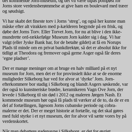
det kommende Jorn-museum, og det vil være tilpas pompøst for
Jorns store verdensberømmelse at give ham en boulevard med træer
og søudsigt.
Vi har skabt det fineste torv i Jorns ‘streg’, og også her kunne man
måske efter alt virakken med p-kælderen begynde på en frisk, og
døbe det Jorns Torv. Eller Torvet Jorn, for nu at blive i den ikke-
mundrette ord-rækkefølge Museum Jorn kalder sig i dag. Vi har
valgt (eller Jyske Bank har, for de betalte gildet) at få en Norups
Plads til minde om en privat bankdirektør, så det er absolut ikke for
tidligt at Theodora og fremover også gerne Asger også får deres
‘egne pladser’.
Der er mange meninger om at bruge en halv milliard på et nyt
museum for Jorn, men det er for provinsielt ikke at se de enorme
muligheder Silkeborg har ved for alvor at ‘dyrke’ Jorn. Jorn-
efterkommere bor stadig i Silkeborg og blandt Asgers søskende, var
der også to kunstneriske brødre, keramikeren Vagn Ove Jorn, der
levede i Silkeborg til sin død i 2012 og maleren Jørgen Nash. Et
kommende museum bør også få plads til værker af de to, da de er en
del af fortællingen, ligesom Jorns cubanske periode og cobra-
malerne er det. Der er meget historie at fortælle, og det skal gøres
med fuld styrke i et nyt museum, der for alvor vil sætte vores by på
verdenskortet.
Når man debattere gadenavne i Silkeborg, er det for øvrigt