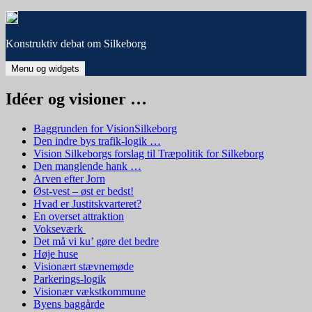
Hop
til
indhold
Konstruktiv debat om Silkeborg
Menu og widgets
Idéer og visioner …
Baggrunden for VisionSilkeborg
Den indre bys trafik-logik …
Vision Silkeborgs forslag til Træpolitik for Silkeborg
Den manglende hank …
Arven efter Jorn
Øst-vest – øst er bedst!
Hvad er Justitskvarteret?
En overset attraktion
Vokseværk
Det må vi ku’ gøre det bedre
Høje huse
Visionært stævnemøde
Parkerings-logik
Visionær vækstkommune
Byens baggårde