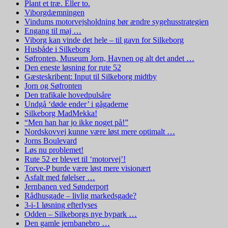
Plant et træ. Eller to.
Viborgdæmningen
Vindums motorvejsholdning bør ændre sygehusstrategien
Engang til maj …
Viborg kan vinde det hele – til gavn for Silkeborg
Husbåde i Silkeborg
Søfronten, Museum Jorn, Havnen og alt det andet …
Den eneste løsning for rute 52
Gæsteskribent: Input til Silkeborg midtby
Jorn og Søfronten
Den trafikale hovedpulsåre
Undgå ‘døde ender’ i gågaderne
Silkeborg MadMekka!
“Men han har jo ikke noget på!”
Nordskovvej kunne være løst mere optimalt …
Jorns Boulevard
Løs nu problemet!
Rute 52 er blevet til ‘motorvej’!
Torve-P burde være løst mere visionært
Asfalt med følelser …
Jernbanen ved Sønderport
Rådhusgade – livlig markedsgade?
3-i-1 løsning efterlyses
Odden – Silkeborgs nye bypark …
Den gamle jernbanebro …