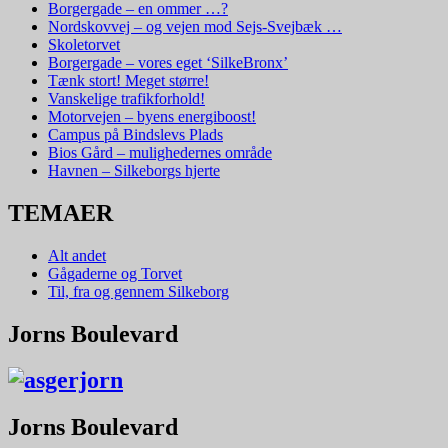
Borgergade – en ommer …?
Nordskovvej – og vejen mod Sejs-Svejbæk …
Skoletorvet
Borgergade – vores eget ‘SilkeBronx’
Tænk stort! Meget større!
Vanskelige trafikforhold!
Motorvejen – byens energiboost!
Campus på Bindslevs Plads
Bios Gård – mulighedernes område
Havnen – Silkeborgs hjerte
TEMAER
Alt andet
Gågaderne og Torvet
Til, fra og gennem Silkeborg
Jorns Boulevard
Jorns Boulevard