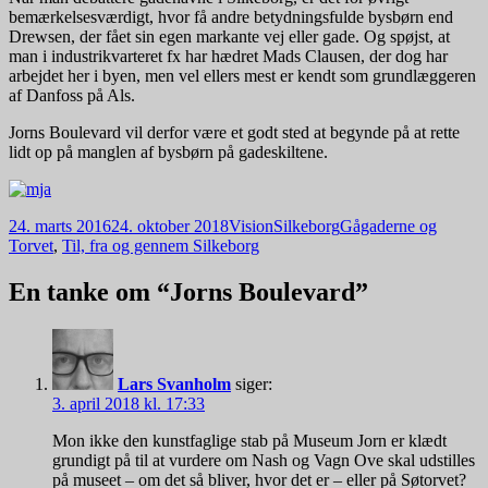
bemærkelsesværdigt, hvor få andre betydningsfulde bysbørn end
Drewsen, der fået sin egen markante vej eller gade. Og spøjst, at
man i industrikvarteret fx har hædret Mads Clausen, der dog har
arbejdet her i byen, men vel ellers mest er kendt som grundlæggeren
af Danfoss på Als.
Jorns Boulevard vil derfor være et godt sted at begynde på at rette
lidt op på manglen af bysbørn på gadeskiltene.
Udgivet
Forfatter
Kategorier
24. marts 2016
24. oktober 2018
VisionSilkeborg
Gågaderne og
i
Torvet
,
Til, fra og gennem Silkeborg
En tanke om “Jorns Boulevard”
Lars Svanholm
siger:
3. april 2018 kl. 17:33
Mon ikke den kunstfaglige stab på Museum Jorn er klædt
grundigt på til at vurdere om Nash og Vagn Ove skal udstilles
på museet – om det så bliver, hvor det er – eller på Søtorvet?