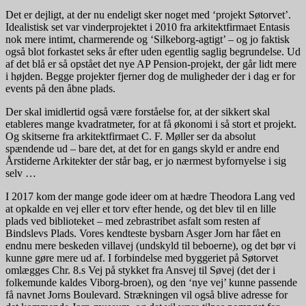
Det er dejligt, at der nu endeligt sker noget med ‘projekt Søtorvet’.
Idealistisk set var vinderprojektet i 2010 fra arkitektfirmaet Entasis
nok mere intimt, charmerende og ‘Silkeborg-agtigt’ – og jo faktisk
også blot forkastet seks år efter uden egentlig saglig begrundelse. Ud
af det blå er så opstået det nye AP Pension-projekt, der går lidt mere
i højden. Begge projekter fjerner dog de muligheder der i dag er for
events på den åbne plads.
Der skal imidlertid også være forståelse for, at der sikkert skal
etableres mange kvadratmeter, for at få økonomi i så stort et projekt.
Og skitserne fra arkitektfirmaet C. F. Møller ser da absolut
spændende ud – bare det, at det for en gangs skyld er andre end
Årstiderne Arkitekter der står bag, er jo nærmest byfornyelse i sig
selv …
I 2017 kom der mange gode ideer om at hædre Theodora Lang ved
at opkalde en vej eller et torv efter hende, og det blev til en lille
plads ved biblioteket – med zebrastribet asfalt som resten af
Bindslevs Plads. Vores kendteste bysbarn Asger Jorn har fået en
endnu mere beskeden villavej (undskyld til beboerne), og det bør vi
kunne gøre mere ud af. I forbindelse med byggeriet på Søtorvet
omlægges Chr. 8.s Vej på stykket fra Ansvej til Søvej (det der i
folkemunde kaldes Viborg-broen), og den ‘nye vej’ kunne passende
få navnet Jorns Boulevard. Strækningen vil også blive adresse for