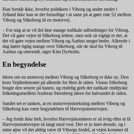
Han forstår ikke, hvorfor politikere i Viborg og andre steder i
Jylland ikke kan se det fornuftige i at satse på at gøre rute 52 mellem
Viborg og Silkeborg til en motorvej.
– For mig at se vil det løse mange trafikale udfordringer for Viborg.
Det vil gøre vejen til Silkeborg lettere, men nok så vigtigt er det, at
det vil gøre vejen mellem Viborg og Aarhus meget bedre. Allerede i
dag kører rigtig mange over Silkeborg, når de skal fra Viborg til
Aarhus og omvendt, siger Kim Dyrholm.
En begyndelse
Ideen om en motorvej mellem Viborg og Silkeborg er ikke ny. Den
kom Vejdirektoratet på allerede for flere år siden. Vision Silkeborg
bragte den senere på banen, og endelig greb det radikale midtjyske
folketingsmedlem Andreas Steenberg ideen for halvandet år siden.
Samlet set er tanken, at en motorvejsstrækning mellem Viborg og
Silkeborg kan være begyndelsen til Hærvejsmotorvejen.
– Jeg fortår ikke helt, hvorfor Hærvejskomiteen er så ivrig efter at få
Hærvejsmotorvejen så langt mod vest. Der er jo intet derude, og i
mine øjne vil det aldrig være til Viborgs fordel, at vejen kommer til