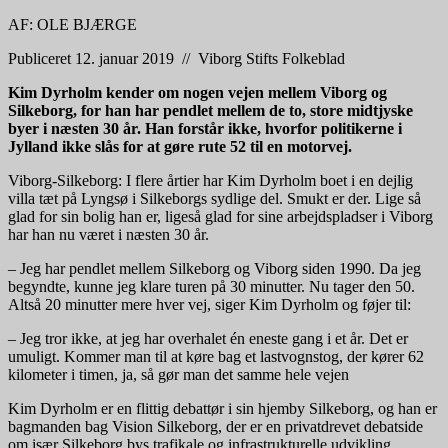
AF: OLE BJÆRGE
Publiceret
12. januar 2019 // Viborg Stifts Folkeblad
Kim Dyrholm kender om nogen vejen mellem Viborg og
Silkeborg, for han har pendlet mellem de to, store midtjyske
byer i næsten 30 år. Han forstår ikke, hvorfor politikerne i
Jylland ikke slås for at gøre rute 52 til en motorvej.
Viborg-Silkeborg: I flere årtier har Kim Dyrholm boet i en dejlig
villa tæt på Lyngsø i Silkeborgs sydlige del. Smukt er der. Lige så
glad for sin bolig han er, ligeså glad for sine arbejdspladser i Viborg
har han nu været i næsten 30 år.
– Jeg har pendlet mellem Silkeborg og Viborg siden 1990. Da jeg
begyndte, kunne jeg klare turen på 30 minutter. Nu tager den 50.
Altså 20 minutter mere hver vej, siger Kim Dyrholm og føjer til:
– Jeg tror ikke, at jeg har overhalet én eneste gang i et år. Det er
umuligt. Kommer man til at køre bag et lastvognstog, der kører 62
kilometer i timen, ja, så gør man det samme hele vejen
Kim Dyrholm er en flittig debattør i sin hjemby Silkeborg, og han er
bagmanden bag Vision Silkeborg, der er en privatdrevet debatside
om især Silkeborg bys trafikale og infrastrukturelle udvikling.