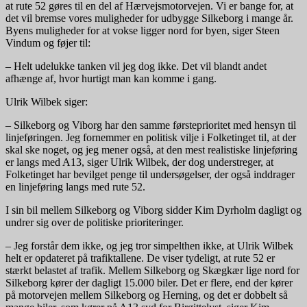
at rute 52 gøres til en del af Hærvejsmotorvejen. Vi er bange for, at
det vil bremse vores muligheder for udbygge Silkeborg i mange år.
Byens muligheder for at vokse ligger nord for byen, siger Steen
Vindum og føjer til:
– Helt udelukke tanken vil jeg dog ikke. Det vil blandt andet
afhænge af, hvor hurtigt man kan komme i gang.
Ulrik Wilbek siger:
– Silkeborg og Viborg har den samme førsteprioritet med hensyn til
linjeføringen. Jeg fornemmer en politisk vilje i Folketinget til, at der
skal ske noget, og jeg mener også, at den mest realistiske linjeføring
er langs med A13, siger Ulrik Wilbek, der dog understreger, at
Folketinget har bevilget penge til undersøgelser, der også inddrager
en linjeføring langs med rute 52.
I sin bil mellem Silkeborg og Viborg sidder Kim Dyrholm dagligt og
undrer sig over de politiske prioriteringer.
– Jeg forstår dem ikke, og jeg tror simpelthen ikke, at Ulrik Wilbek
helt er opdateret på trafiktallene. De viser tydeligt, at rute 52 er
stærkt belastet af trafik. Mellem Silkeborg og Skægkær lige nord for
Silkeborg kører der dagligt 15.000 biler. Det er flere, end der kører
på motorvejen mellem Silkeborg og Herning, og det er dobbelt så