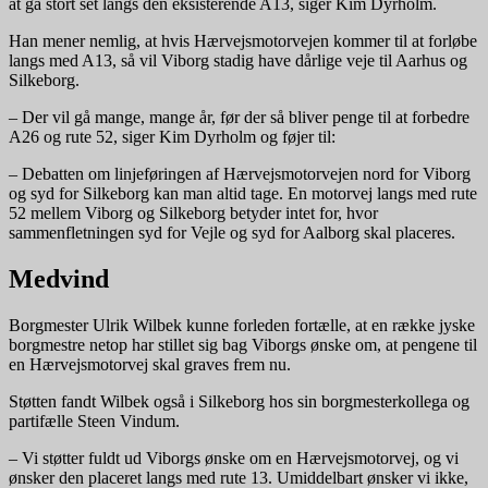
at gå stort set langs den eksisterende A13, siger Kim Dyrholm.
Han mener nemlig, at hvis Hærvejsmotorvejen kommer til at forløbe
langs med A13, så vil Viborg stadig have dårlige veje til Aarhus og
Silkeborg.
– Der vil gå mange, mange år, før der så bliver penge til at forbedre
A26 og rute 52, siger Kim Dyrholm og føjer til:
– Debatten om linjeføringen af Hærvejsmotorvejen nord for Viborg
og syd for Silkeborg kan man altid tage. En motorvej langs med rute
52 mellem Viborg og Silkeborg betyder intet for, hvor
sammenfletningen syd for Vejle og syd for Aalborg skal placeres.
Medvind
Borgmester Ulrik Wilbek kunne forleden fortælle, at en række jyske
borgmestre netop har stillet sig bag Viborgs ønske om, at pengene til
en Hærvejsmotorvej skal graves frem nu.
Støtten fandt Wilbek også i Silkeborg hos sin borgmesterkollega og
partifælle Steen Vindum.
– Vi støtter fuldt ud Viborgs ønske om en Hærvejsmotorvej, og vi
ønsker den placeret langs med rute 13. Umiddelbart ønsker vi ikke,