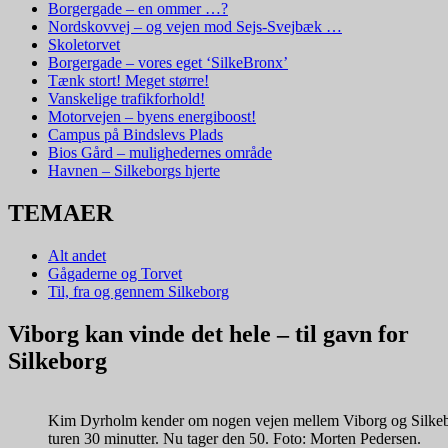
Borgergade – en ommer …?
Nordskovvej – og vejen mod Sejs-Svejbæk …
Skoletorvet
Borgergade – vores eget ‘SilkeBronx’
Tænk stort! Meget større!
Vanskelige trafikforhold!
Motorvejen – byens energiboost!
Campus på Bindslevs Plads
Bios Gård – mulighedernes område
Havnen – Silkeborgs hjerte
TEMAER
Alt andet
Gågaderne og Torvet
Til, fra og gennem Silkeborg
Viborg kan vinde det hele – til gavn for
Silkeborg
Kim Dyrholm kender om nogen vejen mellem Viborg og Silkebo
turen 30 minutter. Nu tager den 50. Foto: Morten Pedersen.