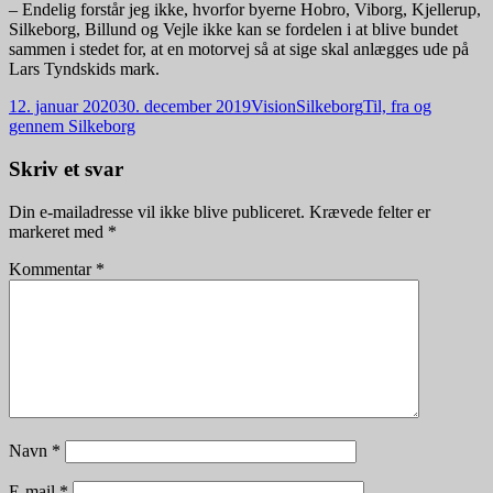
– Endelig forstår jeg ikke, hvorfor byerne Hobro, Viborg, Kjellerup,
Silkeborg, Billund og Vejle ikke kan se fordelen i at blive bundet
sammen i stedet for, at en motorvej så at sige skal anlægges ude på
Lars Tyndskids mark.
Udgivet
Forfatter
Kategorier
12. januar 2020
30. december 2019
VisionSilkeborg
Til, fra og
i
gennem Silkeborg
Skriv et svar
Din e-mailadresse vil ikke blive publiceret.
Krævede felter er
markeret med
*
Kommentar
*
Navn
*
E-mail
*