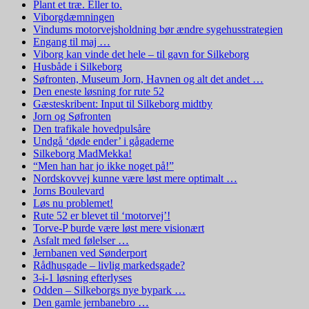
Plant et træ. Eller to.
Viborgdæmningen
Vindums motorvejsholdning bør ændre sygehusstrategien
Engang til maj …
Viborg kan vinde det hele – til gavn for Silkeborg
Husbåde i Silkeborg
Søfronten, Museum Jorn, Havnen og alt det andet …
Den eneste løsning for rute 52
Gæsteskribent: Input til Silkeborg midtby
Jorn og Søfronten
Den trafikale hovedpulsåre
Undgå ‘døde ender’ i gågaderne
Silkeborg MadMekka!
“Men han har jo ikke noget på!”
Nordskovvej kunne være løst mere optimalt …
Jorns Boulevard
Løs nu problemet!
Rute 52 er blevet til ‘motorvej’!
Torve-P burde være løst mere visionært
Asfalt med følelser …
Jernbanen ved Sønderport
Rådhusgade – livlig markedsgade?
3-i-1 løsning efterlyses
Odden – Silkeborgs nye bypark …
Den gamle jernbanebro …