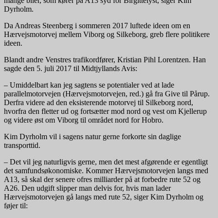
mange biler, som kører på A13 syd for Birgittelyst, siger Kim
Dyrholm.
Da Andreas Steenberg i sommeren 2017 luftede ideen om en
Hærvejsmotorvej mellem Viborg og Silkeborg, greb flere politikere
ideen.
Blandt andre Venstres trafikordfører, Kristian Pihl Lorentzen. Han
sagde den 5. juli 2017 til Midtjyllands Avis:
– Umiddelbart kan jeg sagtens se potentialer ved at lade
parallelmotorvejen (Hærvejsmotorvejen, red.) gå fra Give til Pårup.
Derfra videre ad den eksisterende motorvej til Silkeborg nord,
hvorfra den fletter ud og fortsætter mod nord og vest om Kjellerup
og videre øst om Viborg til området nord for Hobro.
Kim Dyrholm vil i sagens natur gerne forkorte sin daglige
transporttid.
– Det vil jeg naturligvis gerne, men det mest afgørende er egentligt
det samfundsøkonomiske. Kommer Hærvejsmotorvejen langs med
A13, så skal der senere ofres milliarder på at forbedre rute 52 og
A26. Den udgift slipper man delvis for, hvis man lader
Hærvejsmotorvejen gå langs med rute 52, siger Kim Dyrholm og
føjer til: