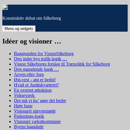
Hop
til
indhold
Konstruktiv debat om Silkeborg
Menu og widgets
Idéer og visioner …
Baggrunden for VisionSilkeborg
Den indre bys trafik-logik …
Vision Silkeborgs forslag til Træpolitik for Silkeborg
Den manglende hank …
Arven efter Jorn
Øst-vest – øst er bedst!
Hvad er Justitskvarteret?
En overset attraktion
Vokseværk
Det må vi ku’ gøre det bedre
Høje huse
Visionært stævnemøde
Parkerings-logik
Visionær vækstkommune
Byens baggårde