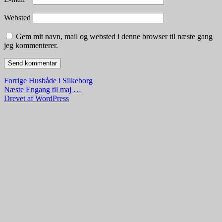
Websted
Gem mit navn, mail og websted i denne browser til næste gang
jeg kommenterer.
Indlægsnavigation
Forrige
Forrige
Husbåde i Silkeborg
Næste
indlæg:
Næste
Engang til maj …
indlæg:
Drevet af WordPress