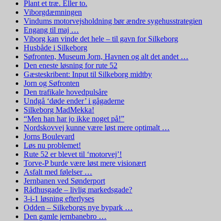
Plant et træ. Eller to.
Viborgdæmningen
Vindums motorvejsholdning bør ændre sygehusstrategien
Engang til maj …
Viborg kan vinde det hele – til gavn for Silkeborg
Husbåde i Silkeborg
Søfronten, Museum Jorn, Havnen og alt det andet …
Den eneste løsning for rute 52
Gæsteskribent: Input til Silkeborg midtby
Jorn og Søfronten
Den trafikale hovedpulsåre
Undgå ‘døde ender’ i gågaderne
Silkeborg MadMekka!
“Men han har jo ikke noget på!”
Nordskovvej kunne være løst mere optimalt …
Jorns Boulevard
Løs nu problemet!
Rute 52 er blevet til ‘motorvej’!
Torve-P burde være løst mere visionært
Asfalt med følelser …
Jernbanen ved Sønderport
Rådhusgade – livlig markedsgade?
3-i-1 løsning efterlyses
Odden – Silkeborgs nye bypark …
Den gamle jernbanebro …