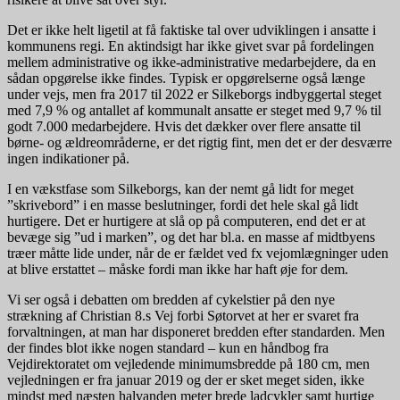
Det er ikke helt ligetil at få faktiske tal over udviklingen i ansatte i
kommunens regi. En aktindsigt har ikke givet svar på fordelingen
mellem administrative og ikke-administrative medarbejdere, da en
sådan opgørelse ikke findes. Typisk er opgørelserne også længe
under vejs, men fra 2017 til 2022 er Silkeborgs indbyggertal steget
med 7,9 % og antallet af kommunalt ansatte er steget med 9,7 % til
godt 7.000 medarbejdere. Hvis det dækker over flere ansatte til
børne- og ældreområderne, er det rigtig fint, men det er der desværre
ingen indikationer på.
I en vækstfase som Silkeborgs, kan der nemt gå lidt for meget
”skrivebord” i en masse beslutninger, fordi det hele skal gå lidt
hurtigere. Det er hurtigere at slå op på computeren, end det er at
bevæge sig ”ud i marken”, og det har bl.a. en masse af midtbyens
træer måtte lide under, når de er fældet ved fx vejomlægninger uden
at blive erstattet – måske fordi man ikke har haft øje for dem.
Vi ser også i debatten om bredden af cykelstier på den nye
strækning af Christian 8.s Vej forbi Søtorvet at her er svaret fra
forvaltningen, at man har disponeret bredden efter standarden. Men
der findes blot ikke nogen standard – kun en håndbog fra
Vejdirektoratet om vejledende minimumsbredde på 180 cm, men
vejledningen er fra januar 2019 og der er sket meget siden, ikke
mindst med næsten halvanden meter brede ladcykler samt hurtige