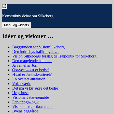
Hop
til
indhold
Konstruktiv debat om Silkeborg
Menu og widgets
Idéer og visioner …
Baggrunden for VisionSilkeborg
Den indre bys trafik-logik …
Vision Silkeborgs forslag til Træpolitik for Silkeborg
Den manglende hank …
Arven efter Jorn
Øst-vest – øst er bedst!
Hvad er Justitskvarteret?
En overset attraktion
Vokseværk
Det må vi ku’ gøre det bedre
Høje huse
Visionært stævnemøde
Parkerings-logik
Visionær vækstkommune
Byens baggårde