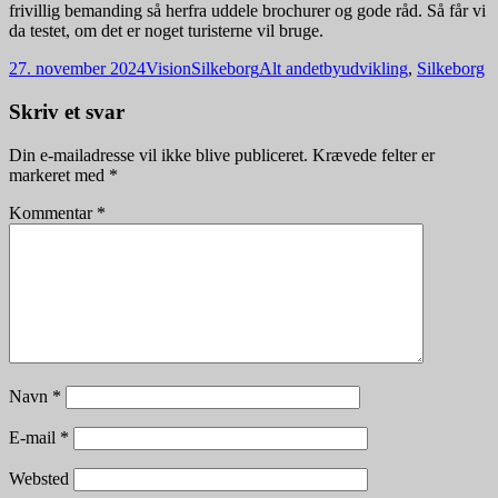
frivillig bemanding så herfra uddele brochurer og gode råd. Så får vi
da testet, om det er noget turisterne vil bruge.
Udgivet
Forfatter
Kategorier
Tags
27. november 2024
VisionSilkeborg
Alt andet
byudvikling
,
Silkeborg
i
Skriv et svar
Din e-mailadresse vil ikke blive publiceret.
Krævede felter er
markeret med
*
Kommentar
*
Navn
*
E-mail
*
Websted