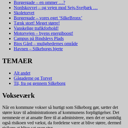
Borgergade – en ommer …?
Nordskovvej – og vejen mod Sejs-Svejbæk …
Skoletorvet
Borgergade – vores eget ‘SilkeBronx’
Tænk stort! Meget større!
Vanskelige trafikforhold!
Motorvejen – byens energiboost!
Campus på Bindslevs Plads
Bios Gård – mulighedernes område
Havnen – Silkeborgs hjerte
TEMAER
Alt andet
Gågaderne og Torvet
Til, fra og gennem Silkeborg
Vokseværk
Når en kommune vokser så hurtigt som Silkeborg gør, sætter det
større krav til administrationen af kommunens forpligtigelser. Det
nemmeste er at ansatte flere til at administrere, men det er samtidig
også risikoen ved vækst, da fordelene være at blive større, dermed
risikere at blive sat over styr.