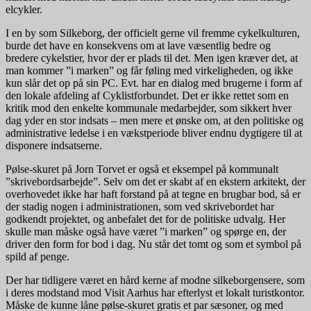
elcykler.
I en by som Silkeborg, der officielt gerne vil fremme cykelkulturen,
burde det have en konsekvens om at lave væsentlig bedre og
bredere cykelstier, hvor der er plads til det. Men igen kræver det, at
man kommer ”i marken” og får føling med virkeligheden, og ikke
kun slår det op på sin PC. Evt. har en dialog med brugerne i form af
den lokale afdeling af Cyklistforbundet. Det er ikke rettet som en
kritik mod den enkelte kommunale medarbejder, som sikkert hver
dag yder en stor indsats – men mere et ønske om, at den politiske og
administrative ledelse i en vækstperiode bliver endnu dygtigere til at
disponere indsatserne.
Pølse-skuret på Jorn Torvet er også et eksempel på kommunalt
”skrivebordsarbejde”. Selv om det er skabt af en ekstern arkitekt, der
overhovedet ikke har haft forstand på at tegne en brugbar bod, så er
der stadig nogen i administrationen, som ved skrivebordet har
godkendt projektet, og anbefalet det for de politiske udvalg. Her
skulle man måske også have været ”i marken” og spørge en, der
driver den form for bod i dag. Nu står det tomt og som et symbol på
spild af penge.
Der har tidligere været en hård kerne af modne silkeborgensere, som
i deres modstand mod Visit Aarhus har efterlyst et lokalt turistkontor.
Måske de kunne låne pølse-skuret gratis et par sæsoner, og med