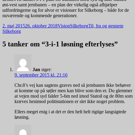
øst-vest samt jernbanen – en plan der virkelig også afhjælper
udfordringerne og for alvor er visionær for Silkeborg – både for de
nuværende og kommende generationer.
Udgivet
Forfatter
Kategorier
2. maj 2015
26. oktober 2018
VisionSilkeborg
Til, fra og gennem
i
Silkeborg
5 tanker om “3-i-1 løsning efterlyses”
Jan
siger:
9. september 2015 kl. 21:16
Chr.8’s vej kan sagtens graves ned så jernbanen ikke behøver
at komme op på søjler men kan blive som den er. Du glemmer
at vejen mod syd falder 5-6m ned imod Statoil og de 80m som
kræves henimod politistationen er slet ikke noget problem.
Ellers meget enig i at det er den helt helt rigtige langsigtede
løsning.