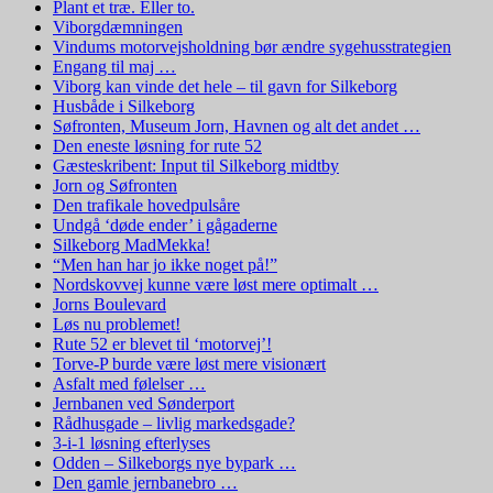
Plant et træ. Eller to.
Viborgdæmningen
Vindums motorvejsholdning bør ændre sygehusstrategien
Engang til maj …
Viborg kan vinde det hele – til gavn for Silkeborg
Husbåde i Silkeborg
Søfronten, Museum Jorn, Havnen og alt det andet …
Den eneste løsning for rute 52
Gæsteskribent: Input til Silkeborg midtby
Jorn og Søfronten
Den trafikale hovedpulsåre
Undgå ‘døde ender’ i gågaderne
Silkeborg MadMekka!
“Men han har jo ikke noget på!”
Nordskovvej kunne være løst mere optimalt …
Jorns Boulevard
Løs nu problemet!
Rute 52 er blevet til ‘motorvej’!
Torve-P burde være løst mere visionært
Asfalt med følelser …
Jernbanen ved Sønderport
Rådhusgade – livlig markedsgade?
3-i-1 løsning efterlyses
Odden – Silkeborgs nye bypark …
Den gamle jernbanebro …