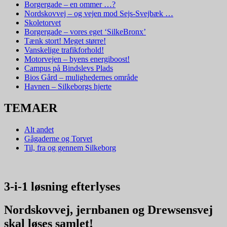
Borgergade – en ommer …?
Nordskovvej – og vejen mod Sejs-Svejbæk …
Skoletorvet
Borgergade – vores eget ‘SilkeBronx’
Tænk stort! Meget større!
Vanskelige trafikforhold!
Motorvejen – byens energiboost!
Campus på Bindslevs Plads
Bios Gård – mulighedernes område
Havnen – Silkeborgs hjerte
TEMAER
Alt andet
Gågaderne og Torvet
Til, fra og gennem Silkeborg
3-i-1 løsning efterlyses
Nordskovvej, jernbanen og Drewsensvej
skal løses samlet!