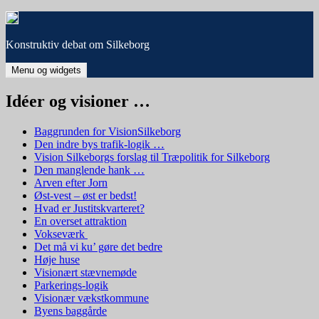
Hop
til
indhold
Konstruktiv debat om Silkeborg
Menu og widgets
Idéer og visioner …
Baggrunden for VisionSilkeborg
Den indre bys trafik-logik …
Vision Silkeborgs forslag til Træpolitik for Silkeborg
Den manglende hank …
Arven efter Jorn
Øst-vest – øst er bedst!
Hvad er Justitskvarteret?
En overset attraktion
Vokseværk
Det må vi ku’ gøre det bedre
Høje huse
Visionært stævnemøde
Parkerings-logik
Visionær vækstkommune
Byens baggårde