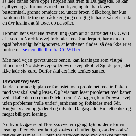
så lade banen blive oppe i højden helt frem til Dalgasgade. Så kan
sydbyen også forbindes med midtbyen, og der kan laves
busterminal, grønne områder etc. under broen. Silkeborg har kun
trafik med lette tog og måske engang en rigtig letbane, så det er ikke
en dyr løsning at få toget op på søjler.
I kommunens visuelle fremstilling (som altid udarbejdet af COWI)
af hvordan Nordskovvej forbindes med Sønderport, har man da
også behændigt helt ignoreret, at jernbanen findes, så den ikke er et
problem –
se den lille film fra COWI her
Men med vejen gravet under banen, kan løsningen som vist på
filmen med Nordskovvej og Drewsensvej tilkoblet Sønderport, slet
ikke lade sig gøre. Derfor skal det hele tænkes samlet.
Drewsensvej vest:
Ja, den oprindelig plan er forkastet, men problemet med trafikken
mod vest skal stadig løses. Og hvis man løser problemet med banen
ved at løfte den op (som fx Metroen på Amager), kan Drewsensvej
uden problemer ‘rulle under’ jernbanen og forbindes med Sdr.
Ringvej via en opgraderet og udvidet Dalgasgade. En helt enkel og
meget billigere løsning.
Nu hvor byggeriet af Nordskovvej er i gang, bør boldene for en
løsning af jernebanen hurtigt kastes op i luften igen, og der skal så
tænkes en samlet 3-i-1 plan for trafikken nord-syd og ikke mindst