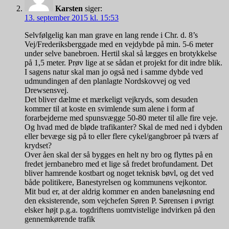
Karsten
siger:
13. september 2015 kl. 15:53
Selvfølgelig kan man grave en lang rende i Chr. d. 8’s
Vej/Frederiksberggade med en vejdybde på min. 5-6 meter
under selve banebroen. Hertil skal så lægges en brotykkelse
på 1,5 meter. Prøv lige at se sådan et projekt for dit indre blik.
I sagens natur skal man jo også ned i samme dybde ved
udmundingen af den planlagte Nordskovvej og ved
Drewsensvej.
Det bliver dælme et mærkeligt vejkryds, som desuden
kommer til at koste en svimlende sum alene i form af
forarbejderne med spunsvægge 50-80 meter til alle fire veje.
Og hvad med de bløde trafikanter? Skal de med ned i dybden
eller bevæge sig på to eller flere cykel/gangbroer på tværs af
krydset?
Over åen skal der så bygges en helt ny bro og flyttes på en
fredet jernbanebro med et lige så fredet brofundament. Det
bliver hamrende kostbart og noget teknisk bøvl, og det ved
både politikere, Banestyrelsen og kommunens vejkontor.
Mit bud er, at der aldrig kommer en anden baneløsning end
den eksisterende, som vejchefen Søren P. Sørensen i øvrigt
elsker højt p.g.a. togdriftens uomtvistelige indvirken på den
gennemkørende trafik