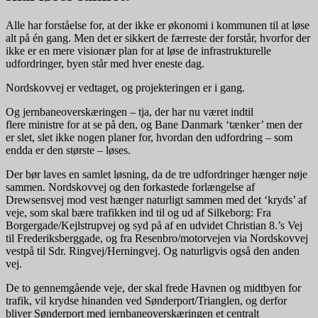
Alle har forståelse for, at der ikke er økonomi i kommunen til at løse
alt på én gang. Men det er sikkert de færreste der forstår, hvorfor der
ikke er en mere visionær plan for at løse de infrastrukturelle
udfordringer, byen står med hver eneste dag.
Nordskovvej er vedtaget, og projekteringen er i gang.
Og jernbaneoverskæringen – tja, der har nu været indtil
flere ministre for at se på den, og Bane Danmark ‘tænker’ men der
er slet, slet ikke nogen planer for, hvordan den udfordring – som
endda er den største – løses.
Der bør laves en samlet løsning, da de tre udfordringer hænger nøje
sammen. Nordskovvej og den forkastede forlængelse af
Drewsensvej mod vest hænger naturligt sammen med det ‘kryds’ af
veje, som skal bære trafikken ind til og ud af Silkeborg: Fra
Borgergade/Kejlstrupvej og syd på af en udvidet Christian 8.’s Vej
til Frederiksberggade, og fra Resenbro/motorvejen via Nordskovvej
vestpå til Sdr. Ringvej/Herningvej. Og naturligvis også den anden
vej.
De to gennemgående veje, der skal frede Havnen og midtbyen for
trafik, vil krydse hinanden ved Sønderport/Trianglen, og derfor
bliver Sønderport med jernbaneoverskæringen et centralt