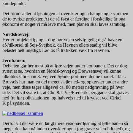
knudepunkt.
Det forudsætter at løsningen af overskæringen hænge nøje sammen
de to øvrige projekter. At de så først er færdige i forskellige år pga
økonomi er noget vi må leve med, men planen skal laves samtidig.
Nordskovvej:
Her er projektet igang – dog bør vejen selvfølgelig også have en
af-/tilkørsel til Sejs-Svejbæk, da Havnen ellers stadig vil blive
belastet helt unødigt. Lad os få trafikken væk fra Havnen.
Jernbanen:
Debatten går her mest på at føre vejen under jernbanen. Det er dog
svært at se, hvordan en Nordskovvej og Drewsensvej vil kunne
tilkobles Christian 8. Vej ved Sønderport med denne model. I bl.a.
Brussels har man en del meget stejle ned- og opkørsler under andre
veje, men disse tager alligevel ca. 80 meters nedgravning på hver
side. Det vil svare til, at Chr. 8.’s Vej/Frederiksberggade skal graves
ned fra før politistationen, og halvvejs ned til krydset ved Cirkel
K på sydsiden.
Derfor vil det være en langt mere visionær løsning at løfte banen så
meget den kan nå inden overskæringen (og grave vejen lidt ned), og