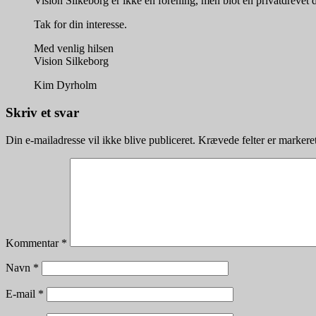
Vision Silkeborg er ikke en forening, men blot en privatdrevet 
Tak for din interesse.
Med venlig hilsen
Vision Silkeborg
Kim Dyrholm
Skriv et svar
Din e-mailadresse vil ikke blive publiceret.
Krævede felter er marker
Kommentar
*
Navn
*
E-mail
*