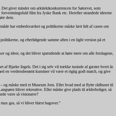
l. Det giver minder om arkitektkonkurrencen for Søtorvet, som
forventningsfuld film fra Jyske Bank etc. Herefter strandede ideerne
føre dem.
måde har embedsværket og politikerne måske lært lidt af casen om
politikerne, og efterfølgende samme aften i en light version på et
er og ideer, og det bliver spændende at høre mere om alle forslagene,
 af Bjarke Ingels. Det i sig selv vil trække tusinde af gæster hvert år.
ed en verdensberømt kunstner vil være et rigtig godt match, og give
og måske med et Museum Jorn. Eller hvad med at flytte rådhuset til
ngsøen bliver rekreative. Eller måske give plads til ældreboliger, så
urde være så visionære?
 max gas, så vi bliver blæst bagover.”