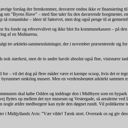
øvrige forslag der fremkommer, desværre endnu ikke er finansiering ti
lag om ”Byens Have” – med fine taler fra den daværende borgmester, en 
p så romantiske – ideer til Søtorvet, men dog også penge til at gennem
 fra fonde og erhvervslivet og ikke blot fra kommunekassen – på den 
ing af en Multiarena.
algt tre arkitekt-sammenslutninger, der i november præsenterede sig for 
 nok stærkest, men de to andre havde absolut også fine, visionære tank
 for – vil det dog på flere måder være et kæmpe scoop, hvis det er tegnet
e hele byrummet omkring museet. Men en verdensberømt arkitekt sammen m
ommunen skal købe Odden og inddrage den i Midtbyen som en bypark – 
vej flyttes op mellem det nye museum og Vestergade, så arealerne ved La
en nogle ældre medborgere kan nyde den døgnet rundt. Vil politikerne t
der i Midtjyllands Avis: ”Vær vilde! Tænk stort. Overrask os og giv den