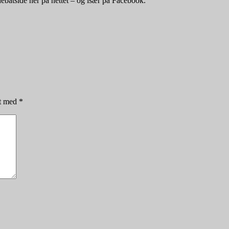
debatside her på nettet – og især på Facebook.
et med
*