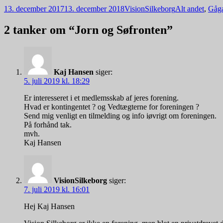
Udgivet
Forfatter
Kategorier
13. december 2017
13. december 2018
VisionSilkeborg
Alt andet
,
Gåga
i
2 tanker om “Jorn og Søfronten”
Kaj Hansen
siger:
5. juli 2019 kl. 18:29
Er interesseret i et medlemsskab af jeres forening.
Hvad er kontingentet ? og Vedtægterne for foreningen ?
Send mig venligt en tilmelding og info iøvrigt om foreningen.
På forhånd tak.
mvh.
Kaj Hansen
VisionSilkeborg
siger:
7. juli 2019 kl. 16:01
Hej Kaj Hansen