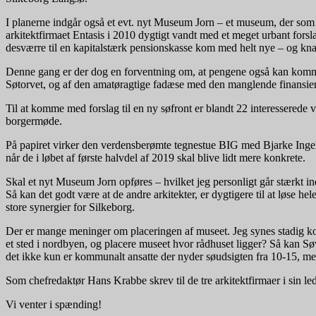
I planerne indgår også et evt. nyt Museum Jorn – et museum, der som 
arkitektfirmaet Entasis i 2010 dygtigt vandt med et meget urbant fors
desværre til en kapitalstærk pensionskasse kom med helt nye – og kna
Denne gang er der dog en forventning om, at pengene også kan komme
Søtorvet, og af den amatøragtige fadæse med den manglende finansier
Til at komme med forslag til en ny søfront er blandt 22 interesserede v
borgermøde.
På papiret virker den verdensberømte tegnestue BIG med Bjarke Ingels
når de i løbet af første halvdel af 2019 skal blive lidt mere konkrete.
Skal et nyt Museum Jorn opføres – hvilket jeg personligt går stærkt ind
Så kan det godt være at de andre arkitekter, er dygtigere til at løs
store synergier for Silkeborg.
Der er mange meninger om placeringen af museet. Jeg synes stadig k
et sted i nordbyen, og placere museet hvor rådhuset ligger? Så kan Sø
det ikke kun er kommunalt ansatte der nyder søudsigten fra 10-15, m
Som chefredaktør Hans Krabbe skrev til de tre arkitektfirmaer i sin le
Vi venter i spænding!