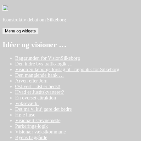
Hop
til
indhold
Konstruktiv debat om Silkeborg
Menu og widgets
Idéer og visioner …
Baggrunden for VisionSilkeborg
Den indre bys trafik-logik …
Vision Silkeborgs forslag til Træpolitik for Silkeborg
Den manglende hank …
Arven efter Jorn
Øst-vest – øst er bedst!
Hvad er Justitskvarteret?
En overset attraktion
Vokseværk
Det må vi ku’ gøre det bedre
Høje huse
Visionært stævnemøde
Parkerings-logik
Visionær vækstkommune
Byens baggårde