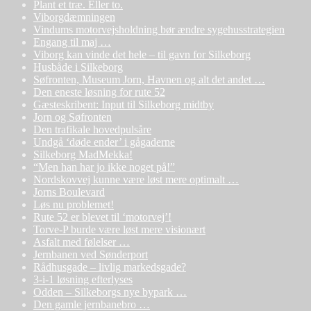
Plant et træ. Eller to.
Viborgdæmningen
Vindums motorvejsholdning bør ændre sygehusstrategien
Engang til maj …
Viborg kan vinde det hele – til gavn for Silkeborg
Husbåde i Silkeborg
Søfronten, Museum Jorn, Havnen og alt det andet …
Den eneste løsning for rute 52
Gæsteskribent: Input til Silkeborg midtby
Jorn og Søfronten
Den trafikale hovedpulsåre
Undgå ‘døde ender’ i gågaderne
Silkeborg MadMekka!
“Men han har jo ikke noget på!”
Nordskovvej kunne være løst mere optimalt …
Jorns Boulevard
Løs nu problemet!
Rute 52 er blevet til ‘motorvej’!
Torve-P burde være løst mere visionært
Asfalt med følelser …
Jernbanen ved Sønderport
Rådhusgade – livlig markedsgade?
3-i-1 løsning efterlyses
Odden – Silkeborgs nye bypark …
Den gamle jernbanebro …