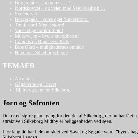
Borgergade – en ommer …?
Nordskovvej – og vejen mod Sejs-Svejbæk …
Skoletorvet
Borgergade – vores eget ‘SilkeBronx’
Tænk stort! Meget større!
Vanskelige trafikforhold!
Motorvejen – byens energiboost!
Campus på Bindslevs Plads
Bios Gård – mulighedernes område
Havnen – Silkeborgs hjerte
TEMAER
Alt andet
Gågaderne og Torvet
Til, fra og gennem Silkeborg
Jorn og Søfronten
Der er en større plan i gang for den del af Silkeborg, der nu har fået 
attraktive i Silkeborg Midtby er beliggenheden ved søen.
I for lang tid har hele området ved Søvej og Søgade været ”byens b
Silkeborg Langsø.