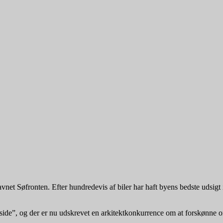
navnet Søfronten. Efter hundredevis af biler har haft byens bedste udsig
agside”, og der er nu udskrevet en arkitektkonkurrence om at forskøn