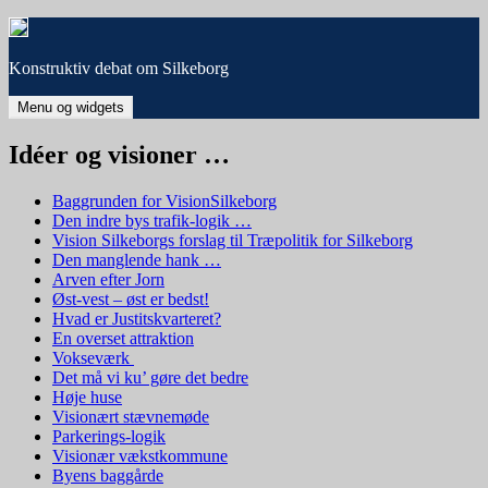
Hop
til
indhold
Konstruktiv debat om Silkeborg
Menu og widgets
Idéer og visioner …
Baggrunden for VisionSilkeborg
Den indre bys trafik-logik …
Vision Silkeborgs forslag til Træpolitik for Silkeborg
Den manglende hank …
Arven efter Jorn
Øst-vest – øst er bedst!
Hvad er Justitskvarteret?
En overset attraktion
Vokseværk
Det må vi ku’ gøre det bedre
Høje huse
Visionært stævnemøde
Parkerings-logik
Visionær vækstkommune
Byens baggårde