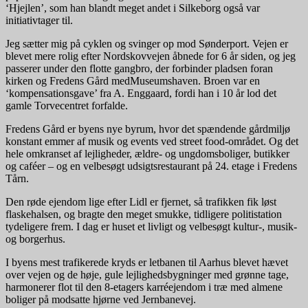
‘Hjejlen’, som han blandt meget andet i Silkeborg også var
initiativtager til.
Jeg sætter mig på cyklen og svinger op mod Sønderport. Vejen er
blevet mere rolig efter Nordskovvejen åbnede for 6 år siden, og jeg
passerer under den flotte gangbro, der forbinder pladsen foran
kirken og Fredens Gård medMuseumshaven. Broen var en
‘kompensationsgave’ fra A. Enggaard, fordi han i 10 år lod det
gamle Torvecentret forfalde.
Fredens Gård er byens nye byrum, hvor det spændende gårdmiljø
konstant emmer af musik og events ved street food-området. Og det
hele omkranset af lejligheder, ældre- og ungdomsboliger, butikker
og caféer – og en velbesøgt udsigtsrestaurant på 24. etage i Fredens
Tårn.
Den røde ejendom lige efter Lidl er fjernet, så trafikken fik løst
flaskehalsen, og bragte den meget smukke, tidligere politistation
tydeligere frem. I dag er huset et livligt og velbesøgt kultur-, musik-
og borgerhus.
I byens mest trafikerede kryds er letbanen til Aarhus blevet hævet
over vejen og de høje, gule lejlighedsbygninger med grønne tage,
harmonerer flot til den 8-etagers karréejendom i træ med almene
boliger på modsatte hjørne ved Jernbanevej.