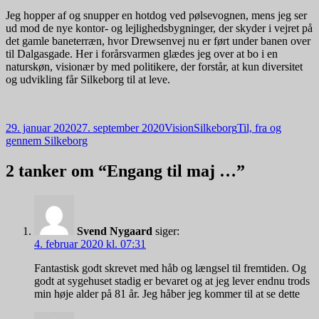
Jeg hopper af og snupper en hotdog ved pølsevognen, mens jeg ser
ud mod de nye kontor- og lejlighedsbygninger, der skyder i vejret på
det gamle baneterræn, hvor Drewsenvej nu er ført under banen over
til Dalgasgade. Her i forårsvarmen glædes jeg over at bo i en
naturskøn, visionær by med politikere, der forstår, at kun diversitet
og udvikling får Silkeborg til at leve.
Udgivet
Forfatter
Kategorier
29. januar 2020
27. september 2020
VisionSilkeborg
Til, fra og
i
gennem Silkeborg
2 tanker om “Engang til maj …”
Svend Nygaard
siger:
4. februar 2020 kl. 07:31
Fantastisk godt skrevet med håb og længsel til fremtiden. Og
godt at sygehuset stadig er bevaret og at jeg lever endnu trods
min høje alder på 81 år. Jeg håber jeg kommer til at se dette