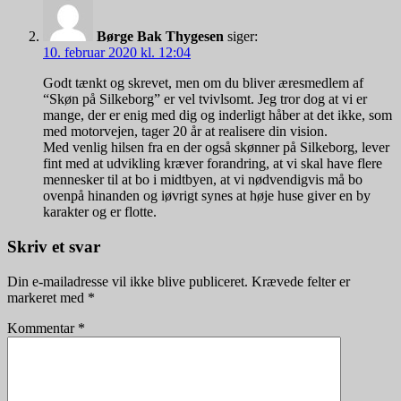
Børge Bak Thygesen
siger:
10. februar 2020 kl. 12:04
Godt tænkt og skrevet, men om du bliver æresmedlem af
“Skøn på Silkeborg” er vel tvivlsomt. Jeg tror dog at vi er
mange, der er enig med dig og inderligt håber at det ikke, som
med motorvejen, tager 20 år at realisere din vision.
Med venlig hilsen fra en der også skønner på Silkeborg, lever
fint med at udvikling kræver forandring, at vi skal have flere
mennesker til at bo i midtbyen, at vi nødvendigvis må bo
ovenpå hinanden og iøvrigt synes at høje huse giver en by
karakter og er flotte.
Skriv et svar
Din e-mailadresse vil ikke blive publiceret.
Krævede felter er
markeret med
*
Kommentar
*