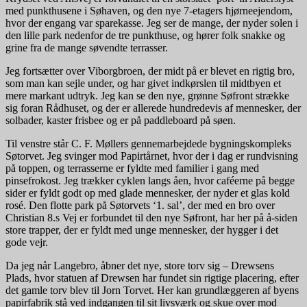
med punkthusene i Søhaven, og den nye 7-etagers hjørneejendom,
hvor der engang var sparekasse. Jeg ser de mange, der nyder solen i
den lille park nedenfor de tre punkthuse, og hører folk snakke og
grine fra de mange søvendte terrasser.
Jeg fortsætter over Viborgbroen, der midt på er blevet en rigtig bro,
som man kan sejle under, og har givet indkørslen til midtbyen et
mere markant udtryk. Jeg kan se den nye, grønne Søfront strække
sig foran Rådhuset, og der er allerede hundredevis af mennesker, der
solbader, kaster frisbee og er på paddleboard på søen.
Til venstre står C. F. Møllers gennemarbejdede bygningskompleks
Søtorvet. Jeg svinger mod Papirtårnet, hvor der i dag er rundvisning
på toppen, og terrasserne er fyldte med familier i gang med
pinsefrokost. Jeg trækker cyklen langs åen, hvor caféerne på begge
sider er fyldt godt op med glade mennesker, der nyder et glas kold
rosé. Den flotte park på Søtorvets ‘1. sal’, der med en bro over
Christian 8.s Vej er forbundet til den nye Søfront, har her på å-siden
store trapper, der er fyldt med unge mennesker, der hygger i det
gode vejr.
Da jeg når Langebro, åbner det nye, store torv sig – Drewsens
Plads, hvor statuen af Drewsen har fundet sin rigtige placering, efter
det gamle torv blev til Jorn Torvet. Her kan grundlæggeren af byens
papirfabrik stå ved indgangen til sit livsværk og skue over mod