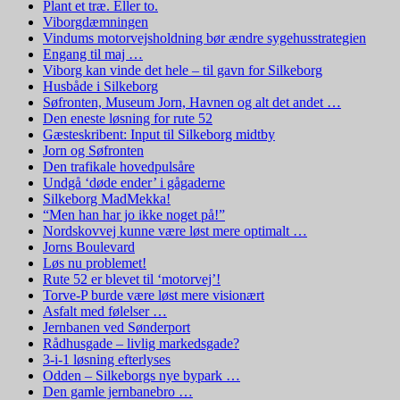
Plant et træ. Eller to.
Viborgdæmningen
Vindums motorvejsholdning bør ændre sygehusstrategien
Engang til maj …
Viborg kan vinde det hele – til gavn for Silkeborg
Husbåde i Silkeborg
Søfronten, Museum Jorn, Havnen og alt det andet …
Den eneste løsning for rute 52
Gæsteskribent: Input til Silkeborg midtby
Jorn og Søfronten
Den trafikale hovedpulsåre
Undgå ‘døde ender’ i gågaderne
Silkeborg MadMekka!
“Men han har jo ikke noget på!”
Nordskovvej kunne være løst mere optimalt …
Jorns Boulevard
Løs nu problemet!
Rute 52 er blevet til ‘motorvej’!
Torve-P burde være løst mere visionært
Asfalt med følelser …
Jernbanen ved Sønderport
Rådhusgade – livlig markedsgade?
3-i-1 løsning efterlyses
Odden – Silkeborgs nye bypark …
Den gamle jernbanebro …