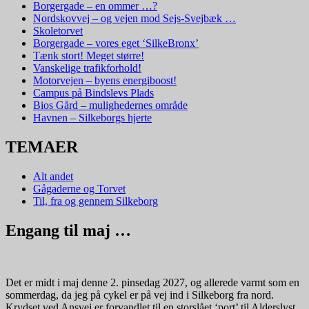
Borgergade – en ommer …?
Nordskovvej – og vejen mod Sejs-Svejbæk …
Skoletorvet
Borgergade – vores eget ‘SilkeBronx’
Tænk stort! Meget større!
Vanskelige trafikforhold!
Motorvejen – byens energiboost!
Campus på Bindslevs Plads
Bios Gård – mulighedernes område
Havnen – Silkeborgs hjerte
TEMAER
Alt andet
Gågaderne og Torvet
Til, fra og gennem Silkeborg
Engang til maj …
Det er midt i maj denne 2. pinsedag 2027, og allerede varmt som en
sommerdag, da jeg på cykel er på vej ind i Silkeborg fra nord.
Krydset ved Ansvej er forvandlet til en storslået ‘port’ til Alderslyst