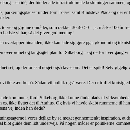
org – en idé, der binder alle infrastrukturelle beslutninger sammen, og 
ds, parkeringspladser under Jorn Torvet samt Bindslevs Plads og der er b
ekter.
ger, torve og grønne områder, som rækker 30-40-50 – ja, måske 100 år fr
 bedste vi har, så det giver god mening!
en overlapper hinanden, ikke kan lade sig gøre pga. økonomi og teknis
en overordnet og langsigtet plan for Silkeborg – og derfor hver gang vi får 
net set, og derfor skal noget også laves om. Det er spild! Selvfølgelig v
 ikke ændre på. Sådan vil politik også være. Der er truffet kortsigtede 
Brande kommune, fordi Silkeborg ikke kunne finde plads til virksomhede
og ikke flyttet det til Aarhus. Og hvis vi havde skabt rammerne til han
sens vej inden han døde?
ngstagerne i vores dejlige by så meget gennemtænkt inspiration, at de g
 skal blot guide dem lidt undervejs. På nogen måder er politikerne komme