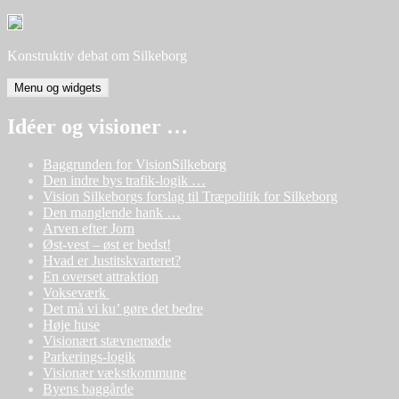
Hop
til
indhold
Konstruktiv debat om Silkeborg
Menu og widgets
Idéer og visioner …
Baggrunden for VisionSilkeborg
Den indre bys trafik-logik …
Vision Silkeborgs forslag til Træpolitik for Silkeborg
Den manglende hank …
Arven efter Jorn
Øst-vest – øst er bedst!
Hvad er Justitskvarteret?
En overset attraktion
Vokseværk
Det må vi ku’ gøre det bedre
Høje huse
Visionært stævnemøde
Parkerings-logik
Visionær vækstkommune
Byens baggårde