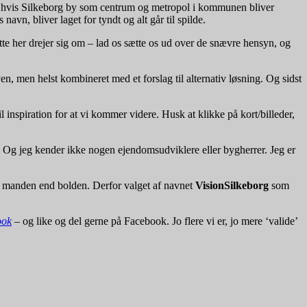
or hvis Silkeborg by som centrum og metropol i kommunen bliver
avn, bliver laget for tyndt og alt går til spilde.
ette her drejer sig om – lad os sætte os ud over de snævre hensyn, og
n, men helst kombineret med et forslag til alternativ løsning. Og sidst
 inspiration for at vi kommer videre. Husk at klikke på kort/billeder,
. Og jeg kender ikke nogen ejendomsudviklere eller bygherrer. Jeg er
er manden end bolden. Derfor valget af navnet
VisionSilkeborg
som
ook
– og like og del gerne på Facebook. Jo flere vi er, jo mere ‘valide’