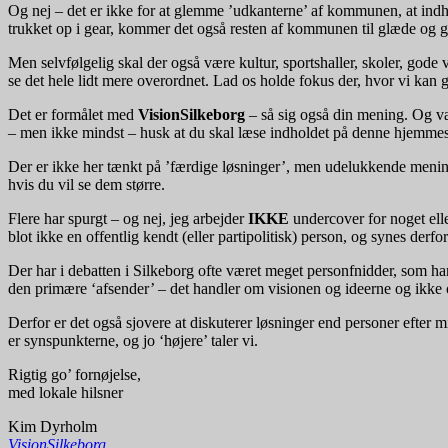
Og nej – det er ikke for at glemme ’udkanterne’ af kommunen, at ind
trukket op i gear, kommer det også resten af kommunen til glæde og gavn.
Men selvfølgelig skal der også være kultur, sportshaller, skoler, gode 
se det hele lidt mere overordnet. Lad os holde fokus der, hvor vi kan 
Det er formålet med
VisionSilkeborg
– så sig også din mening. Og vær
– men ikke mindst – husk at du skal læse indholdet på denne hjemmes
Der er ikke her tænkt på ’færdige løsninger’, men udelukkende meninger
hvis du vil se dem større.
Flere har spurgt – og nej, jeg arbejder
IKKE
undercover for noget ell
blot ikke en offentlig kendt (eller partipolitisk) person, og synes derfo
Der har i debatten i Silkeborg ofte været meget personfnidder, som h
den primære ‘afsender’ – det handler om visionen og ideerne og ikke
Derfor er det også sjovere at diskuterer løsninger end personer efter m
er synspunkterne, og jo ‘højere’ taler vi.
Rigtig go’ fornøjelse,
med lokale hilsner
Kim Dyrholm
VisionSilkeborg