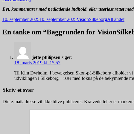
Evt. kommentarer med nedladende indhold, eller useriøst rettet mod e
Udgivet
Forfatter
Kategorier
10. september 2025
10. september 2025
VisionSilkeborg
Alt andet
i
En tanke om “Baggrunden for VisionSilke
jette philipsen
siger:
18. marts 2019 kl. 15:57
Til Kim Dyrholm. I bevægelsen Skøn-på-Silkeborg afholder vi et
udviklingen i Silkeborg – især med fokus på de bekymrende mange 
Skriv et svar
Din e-mailadresse vil ikke blive publiceret.
Krævede felter er marker