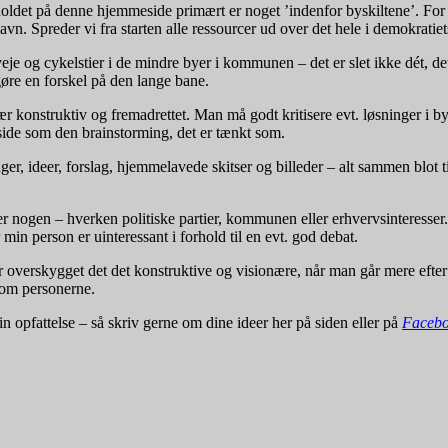
holdet på denne hjemmeside primært er noget ’indenfor byskiltene’. F
 Spreder vi fra starten alle ressourcer ud over det hele i demokratiets n
veje og cykelstier i de mindre byer i kommunen – det er slet ikke dét, d
gøre en forskel på den lange bane.
 konstruktiv og fremadrettet. Man må godt kritisere evt. løsninger i bye
ide som den brainstorming, det er tænkt som.
, ideer, forslag, hjemmelavede skitser og billeder – alt sammen blot til
er nogen – hverken politiske partier, kommunen eller erhvervsinteresser
r min person er uinteressant i forhold til en evt. god debat.
ar overskygget det det konstruktive og visionære, når man går mere eft
 om personerne.
in opfattelse – så skriv gerne om dine ideer her på siden eller på
Faceb