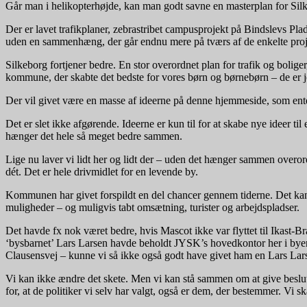
Går man i helikopterhøjde, kan man godt savne en masterplan for Silkeb
Der er lavet trafikplaner, zebrastribet campusprojekt på Bindslevs Pla
uden en sammenhæng, der går endnu mere på tværs af de enkelte proj
Silkeborg fortjener bedre. En stor overordnet plan for trafik og boli
kommune, der skabte det bedste for vores børn og børnebørn – de er jo
Der vil givet være en masse af ideerne på denne hjemmeside, som ent
Det er slet ikke afgørende. Ideerne er kun til for at skabe nye ideer til 
hænger det hele så meget bedre sammen.
Lige nu laver vi lidt her og lidt der – uden det hænger sammen overord
dét. Det er hele drivmidlet for en levende by.
Kommunen har givet forspildt en del chancer gennem tiderne. Det kan vi
muligheder – og muligvis tabt omsætning, turister og arbejdspladser.
Det havde fx nok været bedre, hvis Mascot ikke var flyttet til Ikast-
‘bysbarnet’ Lars Larsen havde beholdt JYSK’s hovedkontor her i byen 
Clausensvej – kunne vi så ikke også godt have givet ham en Lars Lar
Vi kan ikke ændre det skete. Men vi kan stå sammen om at give beslutni
for, at de politiker vi selv har valgt, også er dem, der bestemmer. Vi