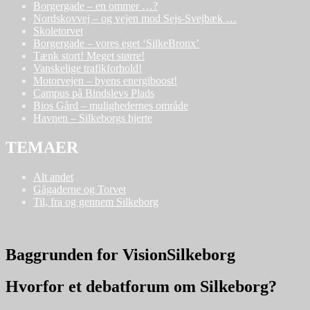
Borgergade – en ommer …?
Nordskovvej – og vejen mod Sejs-Svejbæk …
Skoletorvet
Borgergade – vores eget ‘SilkeBronx’
Tænk stort! Meget større!
Vanskelige trafikforhold!
Motorvejen – byens energiboost!
Campus på Bindslevs Plads
Bios Gård – mulighedernes område
Havnen – Silkeborgs hjerte
TEMAER
Alt andet
Gågaderne og Torvet
Til, fra og gennem Silkeborg
Baggrunden for VisionSilkeborg
Hvorfor et debatforum om Silkeborg?