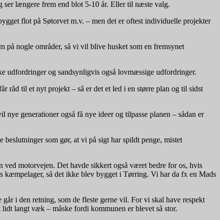
ser længere frem end blot 5-10 år. Eller til næste valg.
ygget flot på Søtorvet m.v. – men det er oftest individuelle projekter
em på nogle områder, så vi vil blive husket som en fremsynet
ke udfordringer og sandsynligvis også lovmæssige udfordringer.
råd til et nyt projekt – så er det et led i en større plan og til sidst
il nye generationer også få nye ideer og tilpasse planen – sådan er
beslutninger som gør, at vi på sigt har spildt penge, mistet
n ved motorvejen. Det havde sikkert også været bedre for os, hvis
s kæmpelager, så det ikke blev bygget i Tørring. Vi har da fx en Mads
år i den retning, som de fleste gerne vil. For vi skal have respekt
t lidt langt væk – måske fordi kommunen er blevet så stor.