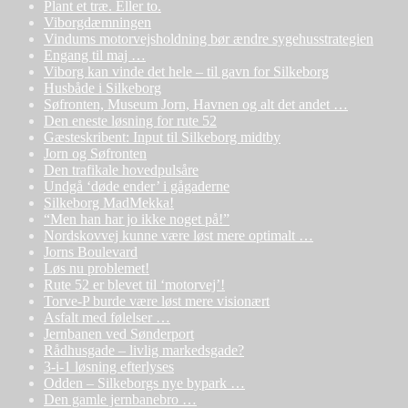
Plant et træ. Eller to.
Viborgdæmningen
Vindums motorvejsholdning bør ændre sygehusstrategien
Engang til maj …
Viborg kan vinde det hele – til gavn for Silkeborg
Husbåde i Silkeborg
Søfronten, Museum Jorn, Havnen og alt det andet …
Den eneste løsning for rute 52
Gæsteskribent: Input til Silkeborg midtby
Jorn og Søfronten
Den trafikale hovedpulsåre
Undgå ‘døde ender’ i gågaderne
Silkeborg MadMekka!
“Men han har jo ikke noget på!”
Nordskovvej kunne være løst mere optimalt …
Jorns Boulevard
Løs nu problemet!
Rute 52 er blevet til ‘motorvej’!
Torve-P burde være løst mere visionært
Asfalt med følelser …
Jernbanen ved Sønderport
Rådhusgade – livlig markedsgade?
3-i-1 løsning efterlyses
Odden – Silkeborgs nye bypark …
Den gamle jernbanebro …