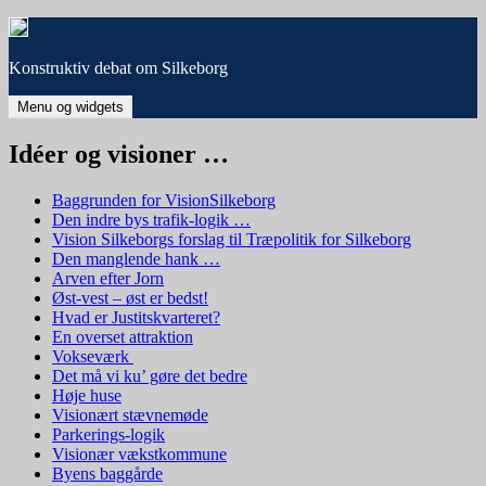
Hop
til
indhold
Konstruktiv debat om Silkeborg
Menu og widgets
Idéer og visioner …
Baggrunden for VisionSilkeborg
Den indre bys trafik-logik …
Vision Silkeborgs forslag til Træpolitik for Silkeborg
Den manglende hank …
Arven efter Jorn
Øst-vest – øst er bedst!
Hvad er Justitskvarteret?
En overset attraktion
Vokseværk
Det må vi ku’ gøre det bedre
Høje huse
Visionært stævnemøde
Parkerings-logik
Visionær vækstkommune
Byens baggårde