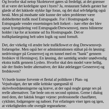
Og hvorfor skal netop Skoletorvet gøres så fredeligt, at det grænser
til at være det kedeligste spot i byen? Ja, restaurant Sabels gæster har
glæde af det lukkede stykke lige foran, og det skal selvfølgelig også
bestå. Men på modsatte side kunne der uden problemer være
dobbeltrettet trafik mod Estrupsgade. For i Hostrupsgade og
Estrupsgade vender ensretningen helt forkert – især efter der blev
opsat lysregulering ved Estrupsgade/Drewsensvej, mens bilisterne
holder i kø for at komme ud fra Hostrupsgade. Det er
trafikplanlægning helt uden logik og sund fornuft.
Det, der virkelig vil ændre hele trafikflowet er dog Drewsensvejs
forlængelse. Men også her er administrationen stålsat på én løsning:
nedrivninger på Gesnersvej og en tunnel med en ”hank” gennem
fredskov til Herningvej. En løsning, der samtidig sender unødvendig
ekstra trafik gennem Lysbro. Hvorfor skal den model være hellig,
når der findes bedre alternativer, der ikke ødelægger Gesnersvej og
fredskoven?
Vi burde kunne forvente et flertal af politikere i Plan- og
Vejudvalget, der tør stille kritiske spørgsmål til
skrivebordsløsningerne og kræve, at der også nogle gange ses på
reelle alternativer. Tør bede om en second opinion. Gerne i dialog
med dem, der faktisk bruger vejene: professionelle chauffører,
cyklister, fodgængere og naboer. For erfaringen viser igen og igen,
at virkeligheden ofte overgår regnearkene.