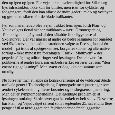
den op igen og igen. For vejen er en nødvendighed for Silkeborg
bys infrastruktur. Ikke kun for bilister, men især for cyklister og
fodgængere, fordi den kan aflaste de indre gader i midt- og vestbyen
og gøre dem sikrere for de bløde trafikanter.
Før sommeren 2025 blev vejen trukket frem igen, fordi Plan- og
Vejudvalgets flertal skaber trafikkaos – især i Grønnegade og
Toldbodgade – på grund af den såkaldte fredeliggørelse af
Skoletorvet. Der var masser af andre og bedre løsninger for området
ved Skoletorvet, men administrationen valgte at låse sig fast på én
model – på trods af spørgeskemaer, borgerreaktioner og alternative
forslag – ikke mindst fra foreningen ”Trafik i Midtbyen” – der
pegede på fejl og udfordringer ved løsningen. Det er svært for
politikerne at ændre kurs, når embedsværket serverer det som “den
eneste rigtige løsning”. Men svært er dog ikke det samme som
umuligt.
Nu forsøger man at lappe på konsekvenserne af de voldsomt øgede
trafikale gener i Toldbodgade og Grønnegade med justeringer som
ændret cykelensretning, færre busruter og tidsbegrænset parkering.
Men det er symptombehandling. Det egentlige problem er, at
løsningen omkring Skoletorvet ganske enkelt er helt skæv. Desværre
har Plan- og Vejudvalget så sent som i september 25, sat endnu flere
penge af til at færdiggøre den fejldisponerede fredeliggørelse.