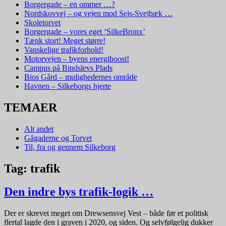
Borgergade – en ommer …?
Nordskovvej – og vejen mod Sejs-Svejbæk …
Skoletorvet
Borgergade – vores eget ‘SilkeBronx’
Tænk stort! Meget større!
Vanskelige trafikforhold!
Motorvejen – byens energiboost!
Campus på Bindslevs Plads
Bios Gård – mulighedernes område
Havnen – Silkeborgs hjerte
TEMAER
Alt andet
Gågaderne og Torvet
Til, fra og gennem Silkeborg
Tag:
trafik
Den indre bys trafik-logik …
Der er skrevet meget om Drewsensvej Vest – både før et politisk
flertal lagde den i graven i 2020, og siden. Og selvfølgelig dukker