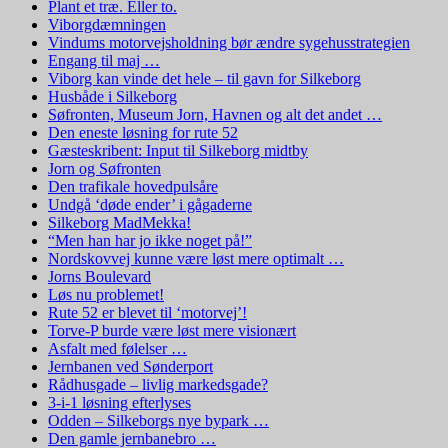
Plant et træ. Eller to.
Viborgdæmningen
Vindums motorvejsholdning bør ændre sygehusstrategien
Engang til maj …
Viborg kan vinde det hele – til gavn for Silkeborg
Husbåde i Silkeborg
Søfronten, Museum Jorn, Havnen og alt det andet …
Den eneste løsning for rute 52
Gæsteskribent: Input til Silkeborg midtby
Jorn og Søfronten
Den trafikale hovedpulsåre
Undgå ‘døde ender’ i gågaderne
Silkeborg MadMekka!
“Men han har jo ikke noget på!”
Nordskovvej kunne være løst mere optimalt …
Jorns Boulevard
Løs nu problemet!
Rute 52 er blevet til ‘motorvej’!
Torve-P burde være løst mere visionært
Asfalt med følelser …
Jernbanen ved Sønderport
Rådhusgade – livlig markedsgade?
3-i-1 løsning efterlyses
Odden – Silkeborgs nye bypark …
Den gamle jernbanebro …